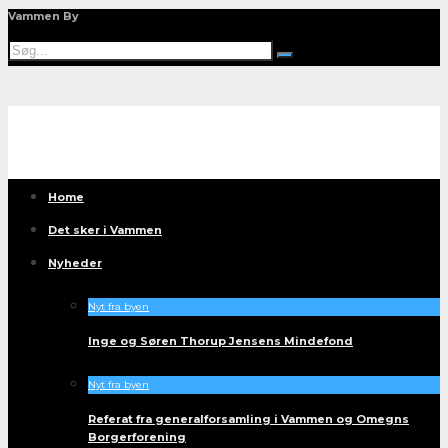
Vammen By
Home
Det sker i Vammen
Nyheder
Nyt fra byen
Inge og Søren Thorup Jensens Mindefond
Nyt fra byen
Referat fra generalforsamling i Vammen og Omegns
Borgerforening