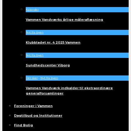
Kalender
Vammen Vandværks årlige måleraflæsning
Nyt fra byen
Klubbladet nr. 4 2025 Vammen
Nyt fra byen
Sundhedscenter Viborg
Det sker
•
Nyt fra byen
Vammen Vandværk indkalder til ekstraordinære
generalforsamlinger
Foreninger i Vammen
Dagtilbud og Institutioner
Find Bolig