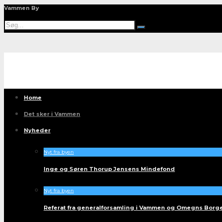
Vammen By
Home
Det sker i Vammen
Nyheder
Nyt fra byen
Inge og Søren Thorup Jensens Mindefond
Nyt fra byen
Referat fra generalforsamling i Vammen og Omegns Borg