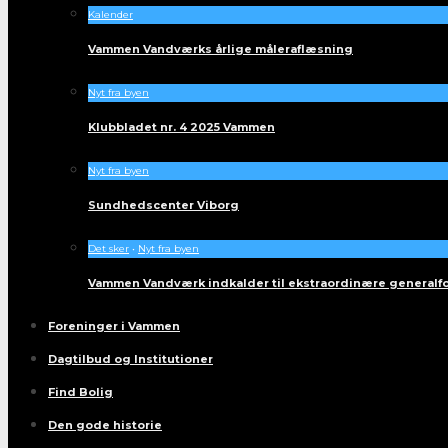
Kalender
Vammen Vandværks årlige måleraflæsning
Nyt fra byen
Klubbladet nr. 4 2025 Vammen
Nyt fra byen
Sundhedscenter Viborg
Det sker
•
Nyt fra byen
Vammen Vandværk indkalder til ekstraordinære generalf
Foreninger i Vammen
Dagtilbud og Institutioner
Find Bolig
Den gode historie