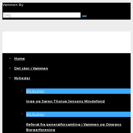
Vammen By
Home
Det sker i Vammen
Nyheder
Nyt fra byen
Inge og Søren Thorup Jensens Mindefond
Nyt fra byen
Referat fra generalforsamling i Vammen og Omegns
Borgerforening