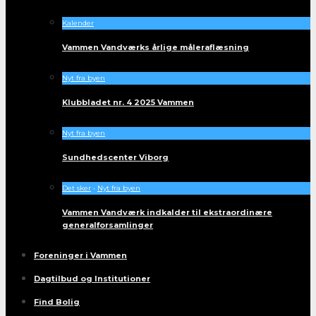
Kalender
Vammen Vandværks årlige måleraflæsning
Nyt fra byen
Klubbladet nr. 4 2025 Vammen
Nyt fra byen
Sundhedscenter Viborg
Det sker
•
Nyt fra byen
Vammen Vandværk indkalder til ekstraordinære
generalforsamlinger
Foreninger i Vammen
Dagtilbud og Institutioner
Find Bolig