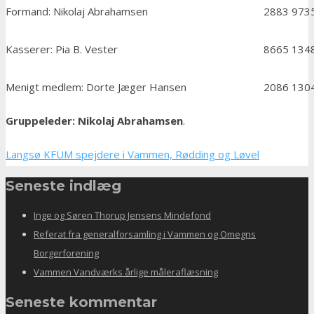
Formand: Nikolaj Abrahamsen
2883 973
Kasserer: Pia B. Vester
8665 134
Menigt medlem: Dorte Jæger Hansen
2086 130
Gruppeleder: Nikolaj Abrahamsen
.
Langsø KFUM spejdere i Vammen, Rødding og Løvel
Seneste indlæg
Inge og Søren Thorup Jensens Mindefond
Referat fra generalforsamling i Vammen og Omegns
Borgerforening
Vammen Vandværks årlige måleraflæsning
Seneste kommentar