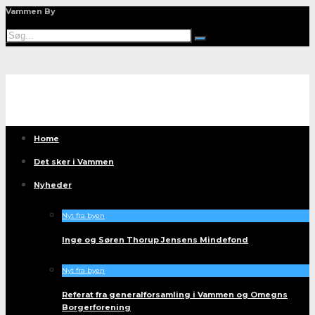
Vammen By
Home
Det sker i Vammen
Nyheder
Nyt fra byen
Inge og Søren Thorup Jensens Mindefond
Nyt fra byen
Referat fra generalforsamling i Vammen og Omegns
Borgerforening