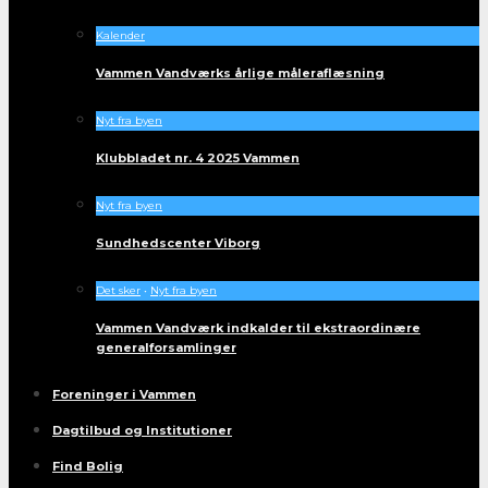
Kalender
Vammen Vandværks årlige måleraflæsning
Nyt fra byen
Klubbladet nr. 4 2025 Vammen
Nyt fra byen
Sundhedscenter Viborg
Det sker
•
Nyt fra byen
Vammen Vandværk indkalder til ekstraordinære
generalforsamlinger
Foreninger i Vammen
Dagtilbud og Institutioner
Find Bolig