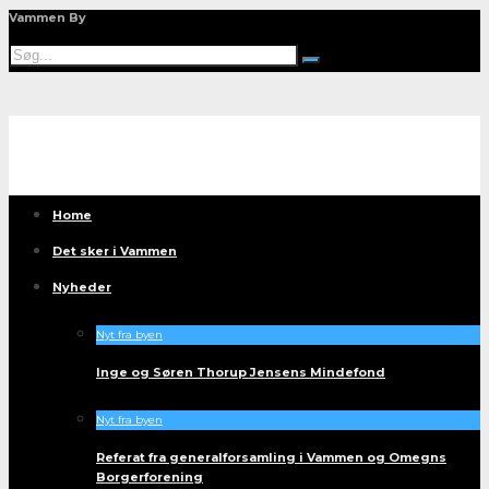
Vammen By
Home
Det sker i Vammen
Nyheder
Nyt fra byen
Inge og Søren Thorup Jensens Mindefond
Nyt fra byen
Referat fra generalforsamling i Vammen og Omegns
Borgerforening