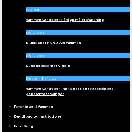
Kalender
Vammen Vandværks årlige måleraflæsning
Nyt fra byen
Klubbladet nr. 4 2025 Vammen
Nyt fra byen
Sundhedscenter Viborg
Det sker
•
Nyt fra byen
Vammen Vandværk indkalder til ekstraordinære
generalforsamlinger
Foreninger i Vammen
Dagtilbud og Institutioner
Find Bolig