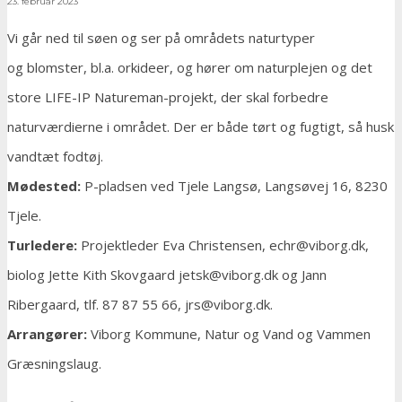
23. februar 2023
Vi går ned til søen og ser på områdets naturtyper
og blomster, bl.a. orkideer, og hører om naturplejen og det
store LIFE-IP Natureman-projekt, der skal forbedre
naturværdierne i området. Der er både tørt og fugtigt, så husk
vandtæt fodtøj.
Mødested:
P-pladsen ved Tjele Langsø, Langsøvej 16, 8230
Tjele.
Turledere:
Projektleder Eva Christensen, echr@viborg.dk,
biolog Jette Kith Skovgaard jetsk@viborg.dk og Jann
Ribergaard, tlf. 87 87 55 66, jrs@viborg.dk.
Arrangører:
Viborg Kommune, Natur og Vand og Vammen
Græsningslaug.