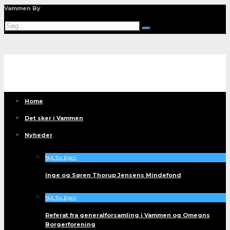
Vammen By
Home
Det sker i Vammen
Nyheder
Nyt fra byen
Inge og Søren Thorup Jensens Mindefond
Nyt fra byen
Referat fra generalforsamling i Vammen og Omegns
Borgerforening