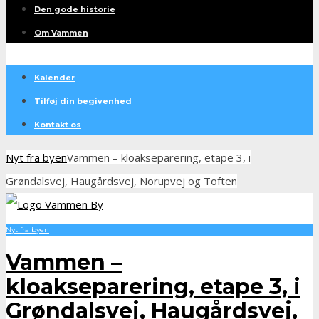
Den gode historie
Om Vammen
Kalender
Tilføj din begivenhed
Kontakt os
Nyt fra byen
Vammen – kloakseparering, etape 3, i
Grøndalsvej, Haugårdsvej, Norupvej og Toften
Nyt fra byen
Vammen –
kloakseparering, etape 3, i
Grøndalsvej, Haugårdsvej,