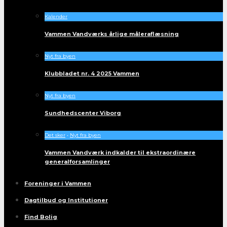
Kalender
Vammen Vandværks årlige måleraflæsning
Nyt fra byen
Klubbladet nr. 4 2025 Vammen
Nyt fra byen
Sundhedscenter Viborg
Det sker
•
Nyt fra byen
Vammen Vandværk indkalder til ekstraordinære
generalforsamlinger
Foreninger i Vammen
Dagtilbud og Institutioner
Find Bolig