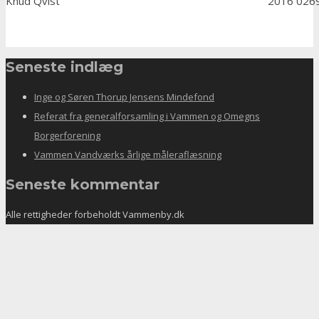
Knud Qvist
2016 026
Seneste indlæg
Inge og Søren Thorup Jensens Mindefond
Referat fra generalforsamling i Vammen og Omegns
Borgerforening
Vammen Vandværks årlige måleraflæsning
Seneste kommentar
Alle rettigheder forbeholdt Vammenby.dk