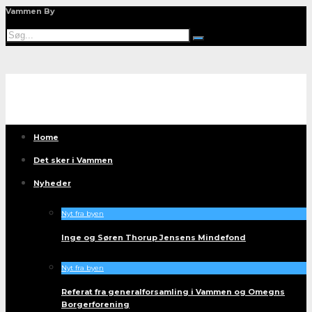
Vammen By
Home
Det sker i Vammen
Nyheder
Nyt fra byen
Inge og Søren Thorup Jensens Mindefond
Nyt fra byen
Referat fra generalforsamling i Vammen og Omegns
Borgerforening