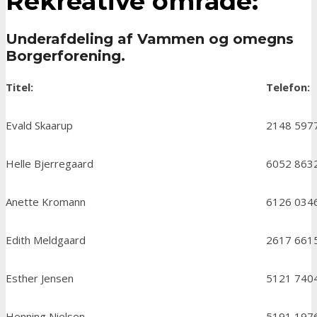
Rekreative område:
Underafdeling af Vammen og omegns
Borgerforening.
Titel:
Telefon:
Evald Skaarup
2148 597
Helle Bjerregaard
6052 863
Anette Kromann
6126 034
Edith Meldgaard
2617 661
Esther Jensen
5121 740
Henning Nielsen
5191 197