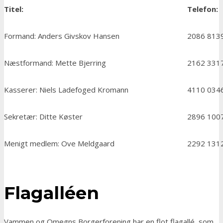
Titel:
Telefon:
Formand: Anders Givskov Hansen
2086 813
Næstformand: Mette Bjerring
2162 331
Kasserer: Niels Ladefoged Kromann
4110 034
Sekretær: Ditte Køster
2896 100
Menigt medlem: Ove Meldgaard
2292 131
Flagalléen
Vammen og Omegns Borgerforening har en flot flagallé, som