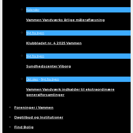
Kalender
Vammen Vandværks årlige måleraflæsning
Nyt fra byen
Klubbladet nr. 4 2025 Vammen
Nyt fra byen
Sundhedscenter Viborg
Det sker
•
Nyt fra byen
Vammen Vandværk indkalder til ekstraordinære
generalforsamlinger
Foreninger i Vammen
Dagtilbud og Institutioner
Find Bolig