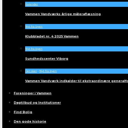
Kalender
Vammen Vandværks årlige måleraflæsning
Nyt fra byen
Klubbladet nr. 4 2025 Vammen
Nyt fra byen
Sundhedscenter Viborg
Det sker
•
Nyt fra byen
Vammen Vandværk indkalder til ekstraordinære generalf
Foreninger i Vammen
Dagtilbud og Institutioner
Find Bolig
Den gode historie