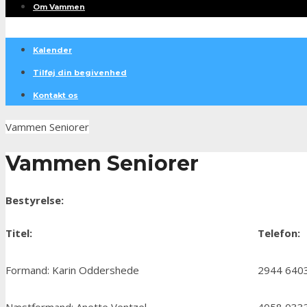
Om Vammen
Kalender
Tilføj din begivenhed
Kontakt os
Vammen Seniorer
Vammen Seniorer
Bestyrelse:
Titel:
Telefon:
Formand: Karin Oddershede
2944 640
Næstformand: Anette Ventzel
4058 033