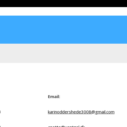
Email:
3
karinoddershede3008@gmail.com
3
anette@ventzel.dk