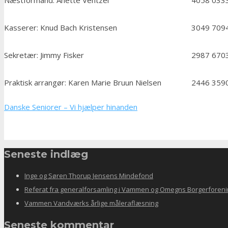
Kasserer: Knud Bach Kristensen
3049 709
Sekretær: Jimmy Fisker
2987 670
Praktisk arrangør: Karen Marie Bruun Nielsen
2446 359
Danske Seniorer – Vi hjælper hinanden
Seneste indlæg
Inge og Søren Thorup Jensens Mindefond
Referat fra generalforsamling i Vammen og Omegns Borgerforeni
Vammen Vandværks årlige måleraflæsning
Seneste kommentar