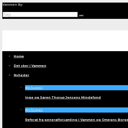
Vammen By
Home
Det sker i Vammen
Nyheder
Nyt fra byen
Inge og Søren Thorup Jensens Mindefond
Nyt fra byen
Referat fra generalforsamling i Vammen og Omegns Borg