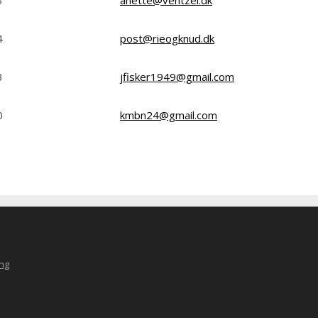
4
post@rieogknud.dk
3
jfisker1949@gmail.com
0
kmbn24@gmail.com
ng