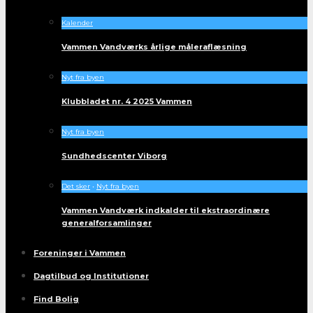
Kalender
Vammen Vandværks årlige måleraflæsning
Nyt fra byen
Klubbladet nr. 4 2025 Vammen
Nyt fra byen
Sundhedscenter Viborg
Det sker
•
Nyt fra byen
Vammen Vandværk indkalder til ekstraordinære
generalforsamlinger
Foreninger i Vammen
Dagtilbud og Institutioner
Find Bolig