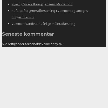
Inge og Søren Thorup Jensens Mindefond
Referat fra generalforsamling i Vammen og Omegns
Borgerforening
Vammen Vandværks årlige måleraflæsning
Seneste kommentar
Alle rettigheder forbeholdt Vammenby.dk