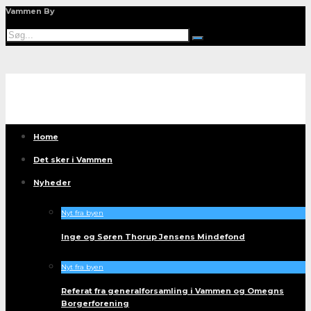
Vammen By
Home
Det sker i Vammen
Nyheder
Nyt fra byen
Inge og Søren Thorup Jensens Mindefond
Nyt fra byen
Referat fra generalforsamling i Vammen og Omegns
Borgerforening