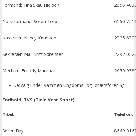
Formand: Tina Skau Nielsen
2858 403
Næstformand: Søren Torp
6150 751
Kasserer: Nancy Knudsen
2925 630
Sekretær: Maj-Britt Sørensen
2292 052
Medlem: Freddy Marquart
2659 938
Udvalg under Vammen Ungdoms- og Idrætsforening.
Fodbold, TVS (Tjele Vest Sport)
Titel:
Telefon:
Søren Bay
8669 016