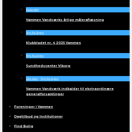
Kalender
Vammen Vandværks årlige måleraflæsning
Nyt fra byen
Klubbladet nr. 4 2025 Vammen
Nyt fra byen
Sundhedscenter Viborg
Det sker
•
Nyt fra byen
Vammen Vandværk indkalder til ekstraordinære
generalforsamlinger
Foreninger i Vammen
Dagtilbud og Institutioner
Find Bolig