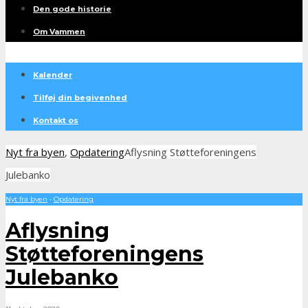
Den gode historie
Om Vammen
Kalender
Tilføj din begivenhed
Kontakt os
Nyt fra byen
,
Opdatering
Aflysning Støtteforeningens
Julebanko
Nyt fra byen
•
Opdatering
Aflysning
Støtteforeningens
Julebanko