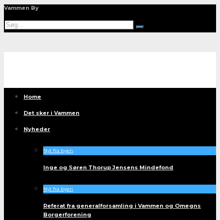
Vammen By
Home
Det sker i Vammen
Nyheder
Nyt fra byen
Inge og Søren Thorup Jensens Mindefond
Nyt fra byen
Referat fra generalforsamling i Vammen og Omegns
Borgerforening