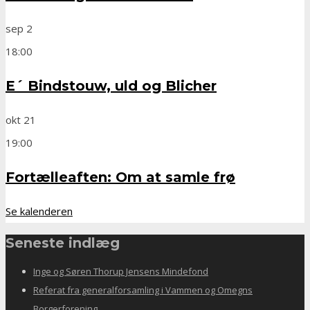
sep
2
18:00
E´ Bindstouw, uld og Blicher
okt
21
19:00
Fortælleaften: Om at samle frø
Se kalenderen
Seneste indlæg
Inge og Søren Thorup Jensens Mindefond
Referat fra generalforsamling i Vammen og Omegns
Borgerforening