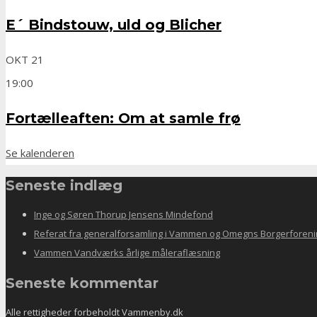
E´ Bindstouw, uld og Blicher
OKT
21
19:00
Fortælleaften: Om at samle frø
Se kalenderen
Seneste indlæg
Inge og Søren Thorup Jensens Mindefond
Referat fra generalforsamling i Vammen og Omegns Borgerforeni
Vammen Vandværks årlige måleraflæsning
Seneste kommentar
Alle rettigheder forbeholdt Vammenby.dk