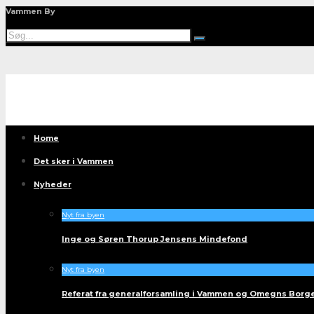
Vammen By
Home
Det sker i Vammen
Nyheder
Nyt fra byen
Inge og Søren Thorup Jensens Mindefond
Nyt fra byen
Referat fra generalforsamling i Vammen og Omegns Borg