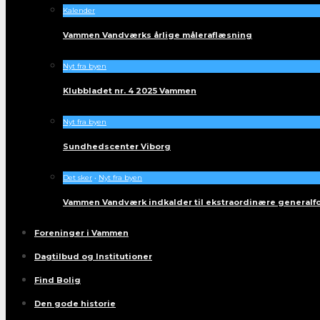
Kalender
Vammen Vandværks årlige måleraflæsning
Nyt fra byen
Klubbladet nr. 4 2025 Vammen
Nyt fra byen
Sundhedscenter Viborg
Det sker
•
Nyt fra byen
Vammen Vandværk indkalder til ekstraordinære generalf
Foreninger i Vammen
Dagtilbud og Institutioner
Find Bolig
Den gode historie