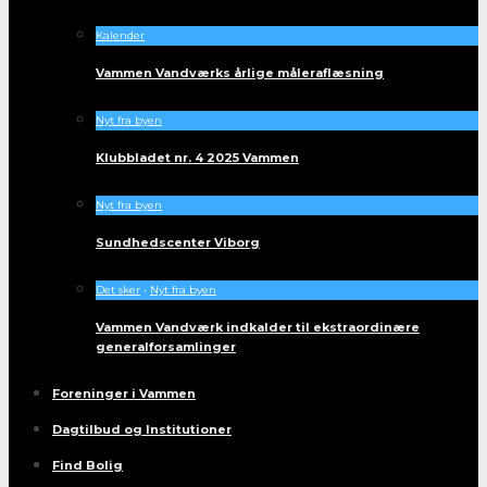
Kalender
Vammen Vandværks årlige måleraflæsning
Nyt fra byen
Klubbladet nr. 4 2025 Vammen
Nyt fra byen
Sundhedscenter Viborg
Det sker
•
Nyt fra byen
Vammen Vandværk indkalder til ekstraordinære
generalforsamlinger
Foreninger i Vammen
Dagtilbud og Institutioner
Find Bolig