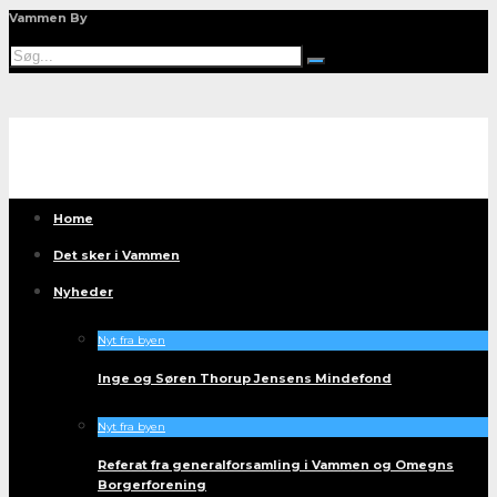
Vammen By
Home
Det sker i Vammen
Nyheder
Nyt fra byen
Inge og Søren Thorup Jensens Mindefond
Nyt fra byen
Referat fra generalforsamling i Vammen og Omegns
Borgerforening