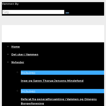
Vammen By
Home
Det sker i Vammen
Nyheder
Nyt fra byen
Inge og Søren Thorup Jensens Mindefond
Nyt fra byen
Referat fra generalforsamling i Vammen og Omegns
Borgerforening