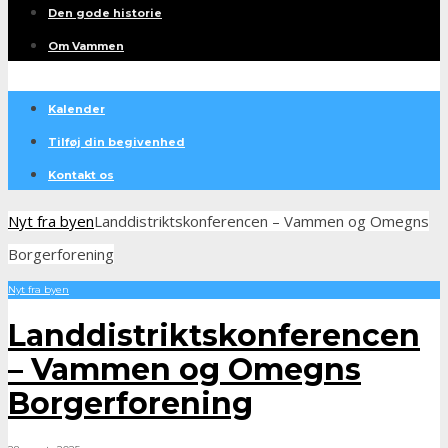
Den gode historie
Om Vammen
Kalender
Tilføj din begivenhed
Kontakt os
Nyt fra byen
Landdistriktskonferencen – Vammen og Omegns
Borgerforening
Nyt fra byen
Landdistriktskonferencen
– Vammen og Omegns
Borgerforening