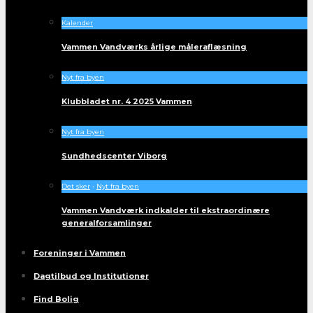
Kalender
Vammen Vandværks årlige måleraflæsning
Nyt fra byen
Klubbladet nr. 4 2025 Vammen
Nyt fra byen
Sundhedscenter Viborg
Det sker
•
Nyt fra byen
Vammen Vandværk indkalder til ekstraordinære
generalforsamlinger
Foreninger i Vammen
Dagtilbud og Institutioner
Find Bolig