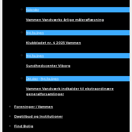
Kalender
Vammen Vandværks årlige måleraflæsning
Nyt fra byen
Klubbladet nr. 4 2025 Vammen
Nyt fra byen
Sundhedscenter Viborg
Det sker
•
Nyt fra byen
Vammen Vandværk indkalder til ekstraordinære
generalforsamlinger
Foreninger i Vammen
Dagtilbud og Institutioner
Find Bolig