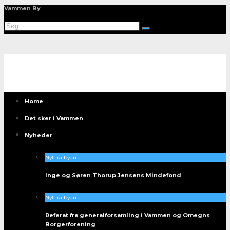
Vammen By
Home
Det sker i Vammen
Nyheder
Nyt fra byen
Inge og Søren Thorup Jensens Mindefond
Nyt fra byen
Referat fra generalforsamling i Vammen og Omegns
Borgerforening