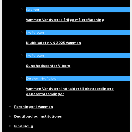
Kalender
Vammen Vandværks årlige måleraflæsning
Nyt fra byen
Klubbladet nr. 4 2025 Vammen
Nyt fra byen
Sundhedscenter Viborg
Det sker
•
Nyt fra byen
Vammen Vandværk indkalder til ekstraordinære
generalforsamlinger
Foreninger i Vammen
Dagtilbud og Institutioner
Find Bolig