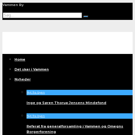
Vammen By
Home
Det sker i Vammen
Nyheder
Nyt fra byen
Inge og Søren Thorup Jensens Mindefond
Nyt fra byen
Referat fra generalforsamling i Vammen og Omegns
Borgerforening