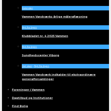
Kalender
Vammen Vandværks årlige måleraflæsning
Nyt fra byen
Klubbladet nr. 4 2025 Vammen
Nyt fra byen
Sundhedscenter Viborg
Det sker
•
Nyt fra byen
Vammen Vandværk indkalder til ekstraordinære
generalforsamlinger
Foreninger i Vammen
Dagtilbud og Institutioner
Find Bolig