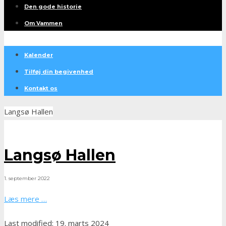
Den gode historie
Om Vammen
Kalender
Tilføj din begivenhed
Kontakt os
Langsø Hallen
Langsø Hallen
1. september 2022
Læs mere …
Last modified: 19. marts 2024