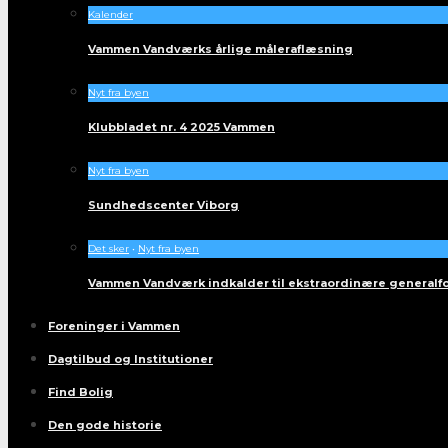
Kalender
Vammen Vandværks årlige måleraflæsning
Nyt fra byen
Klubbladet nr. 4 2025 Vammen
Nyt fra byen
Sundhedscenter Viborg
Det sker
•
Nyt fra byen
Vammen Vandværk indkalder til ekstraordinære generalf
Foreninger i Vammen
Dagtilbud og Institutioner
Find Bolig
Den gode historie