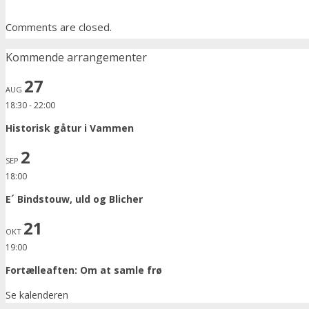
Comments are closed.
Kommende arrangementer
27
AUG
18:30
-
22:00
Historisk gåtur i Vammen
2
SEP
18:00
E´ Bindstouw, uld og Blicher
21
OKT
19:00
Fortælleaften: Om at samle frø
Se kalenderen