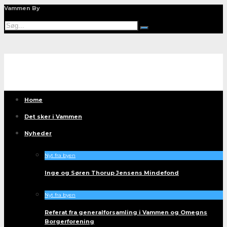
Vammen By
Home
Det sker i Vammen
Nyheder
Nyt fra byen
Inge og Søren Thorup Jensens Mindefond
Nyt fra byen
Referat fra generalforsamling i Vammen og Omegns
Borgerforening