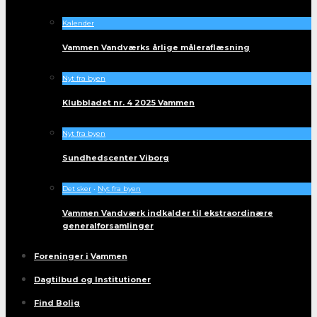
Kalender
Vammen Vandværks årlige måleraflæsning
Nyt fra byen
Klubbladet nr. 4 2025 Vammen
Nyt fra byen
Sundhedscenter Viborg
Det sker
•
Nyt fra byen
Vammen Vandværk indkalder til ekstraordinære
generalforsamlinger
Foreninger i Vammen
Dagtilbud og Institutioner
Find Bolig