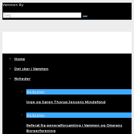
Vammen By
Home
Det sker i Vammen
Nyheder
Nyt fra byen
Inge og Søren Thorup Jensens Mindefond
Nyt fra byen
Referat fra generalforsamling i Vammen og Omegns
Borgerforening