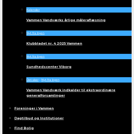
Kalender
Vammen Vandværks årlige måleraflæsning
Nyt fra byen
Klubbladet nr. 4 2025 Vammen
Nyt fra byen
Sundhedscenter Viborg
Det sker
•
Nyt fra byen
Vammen Vandværk indkalder til ekstraordinære
generalforsamlinger
Foreninger i Vammen
Dagtilbud og Institutioner
Find Bolig