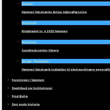
Kalender
Vammen Vandværks årlige måleraflæsning
Nyt fra byen
Klubbladet nr. 4 2025 Vammen
Nyt fra byen
Sundhedscenter Viborg
Det sker
•
Nyt fra byen
Vammen Vandværk indkalder til ekstraordinære generalf
Foreninger i Vammen
Dagtilbud og Institutioner
Find Bolig
Den gode historie