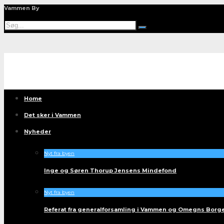
Vammen By
Home
Det sker i Vammen
Nyheder
Nyt fra byen
Inge og Søren Thorup Jensens Mindefond
Nyt fra byen
Referat fra generalforsamling i Vammen og Omegns Borg