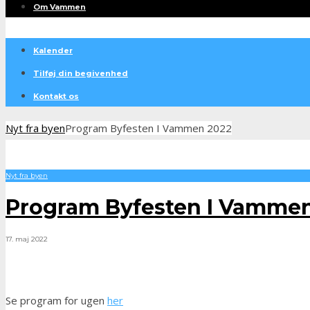
Om Vammen
Kalender
Tilføj din begivenhed
Kontakt os
Nyt fra byen
Program Byfesten I Vammen 2022
Nyt fra byen
Program Byfesten I Vamme
17. maj 2022
Se program for ugen
her