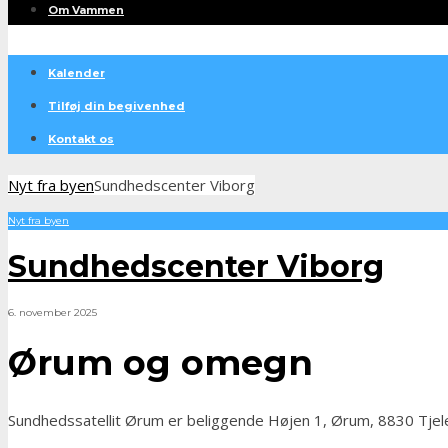
Om Vammen
Kalender
Tilføj din begivenhed
Kontakt os
Nyt fra byen
Sundhedscenter Viborg
Nyt fra byen
Sundhedscenter Viborg
6. november 2025
Ørum og omegn
Sundhedssatellit Ørum er beliggende Højen 1, Ørum, 8830 Tjele. 