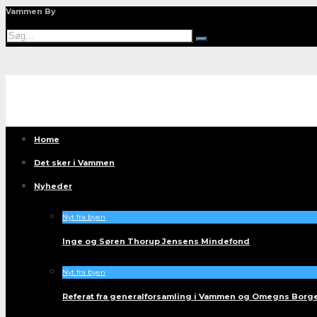
Vammen By
Home
Det sker i Vammen
Nyheder
Nyt fra byen
Inge og Søren Thorup Jensens Mindefond
Nyt fra byen
Referat fra generalforsamling i Vammen og Omegns Borg