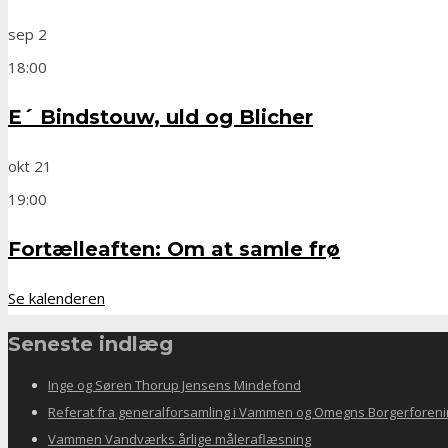
sep
2
18:00
E´ Bindstouw, uld og Blicher
okt
21
19:00
Fortælleaften: Om at samle frø
Se kalenderen
Seneste indlæg
Inge og Søren Thorup Jensens Mindefond
Referat fra generalforsamling i Vammen og Omegns Borgerforeni
Vammen Vandværks årlige måleraflæsning