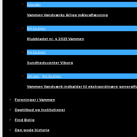
Kalender
Vammen Vandværks årlige måleraflæsning
Nyt fra byen
Klubbladet nr. 4 2025 Vammen
Nyt fra byen
Sundhedscenter Viborg
Det sker
•
Nyt fra byen
Vammen Vandværk indkalder til ekstraordinære generalf
Foreninger i Vammen
Dagtilbud og Institutioner
Find Bolig
Den gode historie