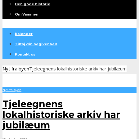
Den gode historie
Om Vammen
Kalender
Tilføj din begivenhed
Kontakt os
Nyt fra byen
Tjeleegnens lokalhistoriske arkiv har jubilæum
Nyt fra byen
Tjeleegnens
lokalhistoriske arkiv har
jubilæum