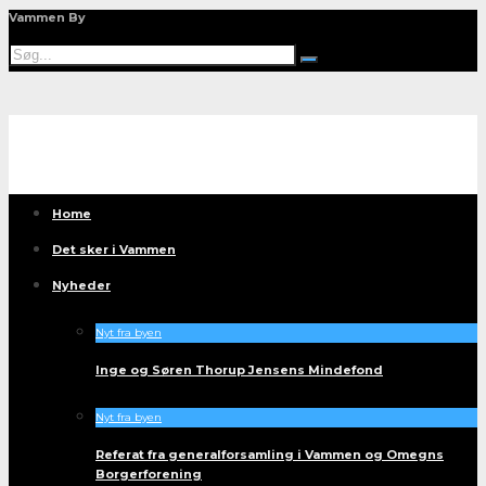
Vammen By
Home
Det sker i Vammen
Nyheder
Nyt fra byen
Inge og Søren Thorup Jensens Mindefond
Nyt fra byen
Referat fra generalforsamling i Vammen og Omegns
Borgerforening