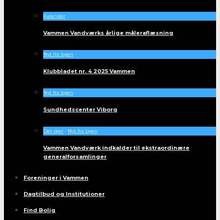
Kalender
Vammen Vandværks årlige måleraflæsning
Nyt fra byen
Klubbladet nr. 4 2025 Vammen
Nyt fra byen
Sundhedscenter Viborg
Det sker
•
Nyt fra byen
Vammen Vandværk indkalder til ekstraordinære
generalforsamlinger
Foreninger i Vammen
Dagtilbud og Institutioner
Find Bolig