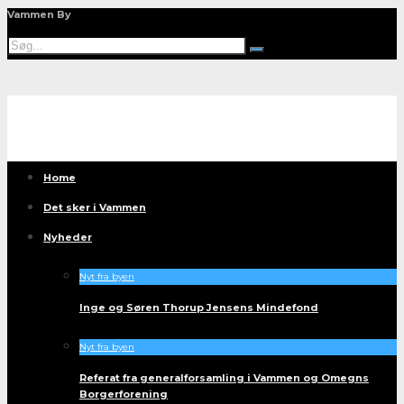
Vammen By
Home
Det sker i Vammen
Nyheder
Nyt fra byen
Inge og Søren Thorup Jensens Mindefond
Nyt fra byen
Referat fra generalforsamling i Vammen og Omegns
Borgerforening