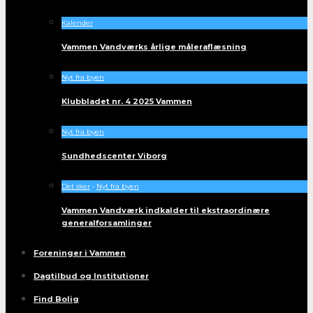
Kalender
Vammen Vandværks årlige måleraflæsning
Nyt fra byen
Klubbladet nr. 4 2025 Vammen
Nyt fra byen
Sundhedscenter Viborg
Det sker
•
Nyt fra byen
Vammen Vandværk indkalder til ekstraordinære
generalforsamlinger
Foreninger i Vammen
Dagtilbud og Institutioner
Find Bolig