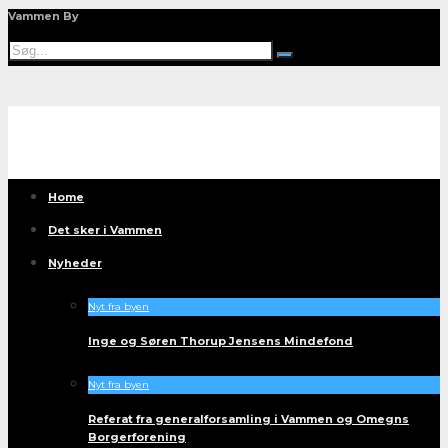
Vammen By
Home
Det sker i Vammen
Nyheder
Nyt fra byen
Inge og Søren Thorup Jensens Mindefond
Nyt fra byen
Referat fra generalforsamling i Vammen og Omegns
Borgerforening