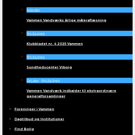
Kalender
Vammen Vandværks årlige måleraflæsning
Nyt fra byen
Klubbladet nr. 4 2025 Vammen
Nyt fra byen
Sundhedscenter Viborg
Det sker
•
Nyt fra byen
Vammen Vandværk indkalder til ekstraordinære
generalforsamlinger
Foreninger i Vammen
Dagtilbud og Institutioner
Find Bolig