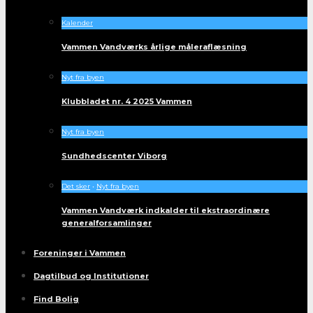
Kalender
Vammen Vandværks årlige måleraflæsning
Nyt fra byen
Klubbladet nr. 4 2025 Vammen
Nyt fra byen
Sundhedscenter Viborg
Det sker
•
Nyt fra byen
Vammen Vandværk indkalder til ekstraordinære
generalforsamlinger
Foreninger i Vammen
Dagtilbud og Institutioner
Find Bolig