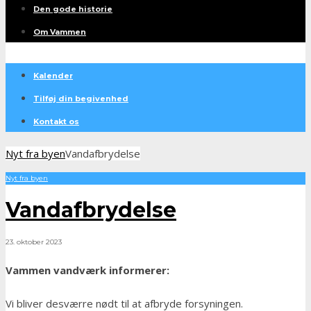
Den gode historie
Om Vammen
Kalender
Tilføj din begivenhed
Kontakt os
Nyt fra byen
Vandafbrydelse
Nyt fra byen
Vandafbrydelse
23. oktober 2023
Vammen vandværk informerer:
Vi bliver desværre nødt til at afbryde forsyningen.