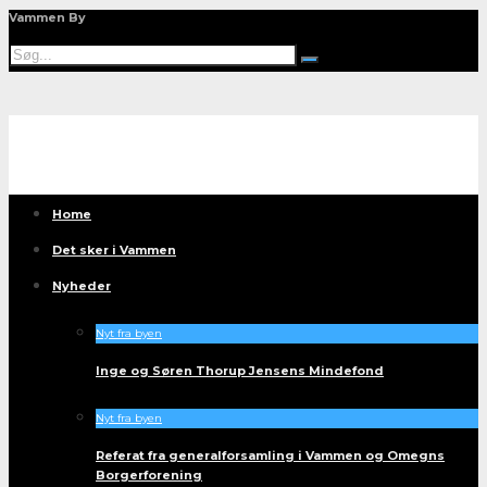
Vammen By
Home
Det sker i Vammen
Nyheder
Nyt fra byen
Inge og Søren Thorup Jensens Mindefond
Nyt fra byen
Referat fra generalforsamling i Vammen og Omegns
Borgerforening