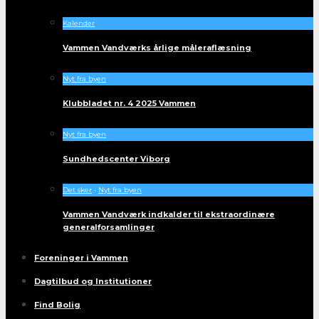
Kalender
Vammen Vandværks årlige måleraflæsning
Nyt fra byen
Klubbladet nr. 4 2025 Vammen
Nyt fra byen
Sundhedscenter Viborg
Det sker
•
Nyt fra byen
Vammen Vandværk indkalder til ekstraordinære
generalforsamlinger
Foreninger i Vammen
Dagtilbud og Institutioner
Find Bolig